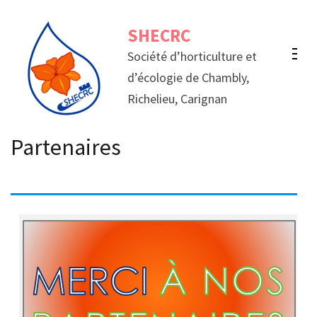
Aller
SHECRC
au
contenu
Société d’horticulture et
(Pressez
d’écologie de Chambly,
Entrée)
Richelieu, Carignan
Partenaires