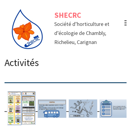
Aller
SHECRC
au
contenu
Société d’horticulture et
(Pressez
d’écologie de Chambly,
Entrée)
Richelieu, Carignan
Activités